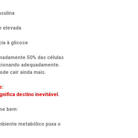
nsulina
e elevada
cia à glicose
madamente 50% das células
ncionando adequadamente.
de cair ainda mais.
e:
nifica destino inevitável.
me bem:
biente metabólico puxa o