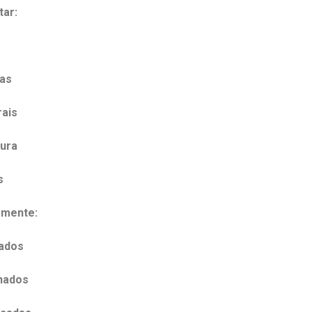
tar:
as
rais
tura
s
amente:
sados
nados