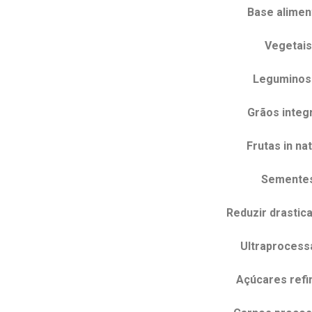
Base alimen
Vegetais
Leguminos
Grãos integ
Frutas in na
Semente
Reduzir drastic
Ultraproces
Açúcares refi