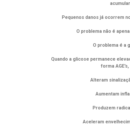
acumula
Pequenos danos já ocorrem nos
O problema não é apenas
O problema é a g
Quando a glicose permanece elevada
forma AGE’s,
Alteram sinalizaç
Aumentam infl
Produzem radicai
Aceleram envelhecim