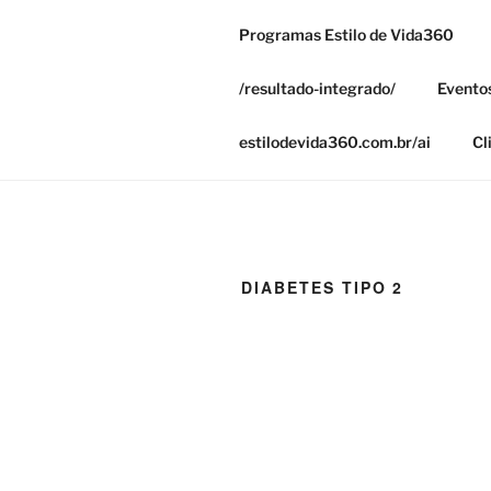
Programas Estilo de Vida360
ESTILO DE
/resultado-integrado/
Evento
Mude seus hábitos e ganhe sa
estilodevida360.com.br/ai
Cl
DIABETES TIPO 2