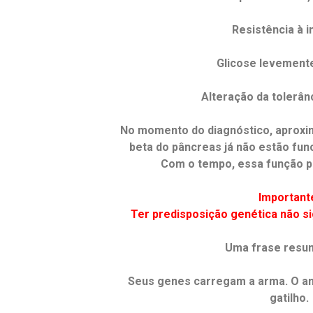
Resistência à i
Glicose levement
Alteração da tolerân
No momento do diagnóstico, aproxi
beta do pâncreas já não estão fu
Com o tempo, essa função po
Important
Ter predisposição genética não sig
Uma frase resu
Seus genes carregam a arma. O am
gatilho.