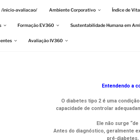
/inicio-avaliacao/
Ambiente Corporativo
Índice de Vit
 VIDA360
s
Formação EV360
Sustentabilidade Humana em Amb
úde
ientes
Avaliação IV360
Entendendo a c
O diabetes tipo 2 é uma condiçã
capacidade de controlar adequadam
Ele não surge “de
Antes do diagnóstico, geralmente e
pré-diabetes,