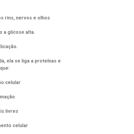
r
 rins, nervos e olhos
 a glicose alta.
licação.
, ela se liga a proteínas e
 que:
ão celular
amação
s livres
ento celular