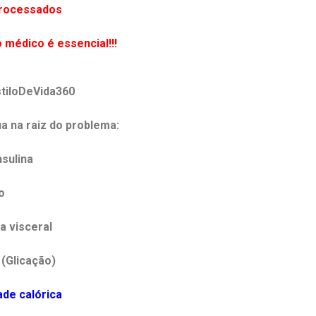
processados
édico é essencial!!!
stiloDeVida360
ua na raiz do problema:
nsulina
o
a visceral
(Glicação)
ade calórica