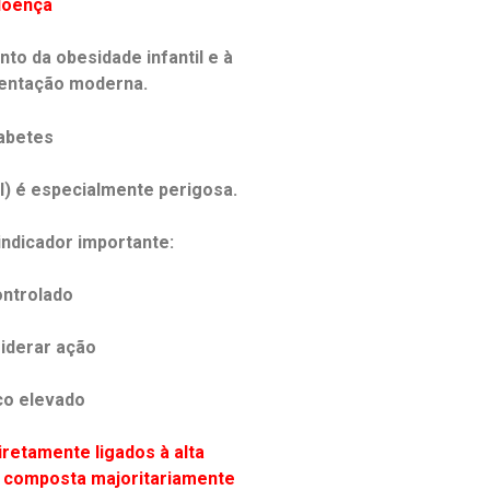
doença
to da obesidade infantil e à
mentação moderna.
abetes
l) é especialmente perigosa.
indicador importante:
ontrolado
iderar ação
co elevado
iretamente ligados à alta
, composta majoritariamente