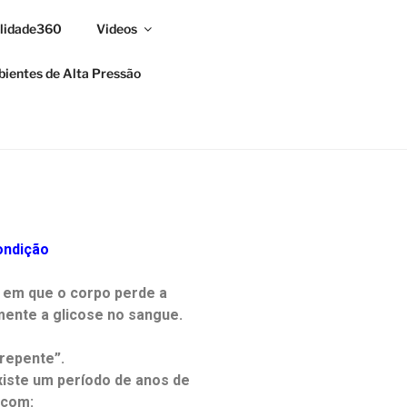
alidade360
Videos
ientes de Alta Pressão
ondição
o em que o corpo perde a
ente a glicose no sangue.
 repente”.
xiste um período de anos de
 com: