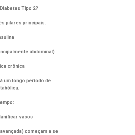
Diabetes Tipo 2?
s pilares principais:
nsulina
incipalmente abdominal)
ica crônica
 há um longo período de
abólica.
tempo:
danificar vasos
ão avançada) começam a se